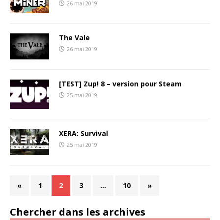
26 mai 2019
The Vale
26 mai 2019
[TEST] Zup! 8 – version pour Steam
25 mai 2019
XERA: Survival
25 mai 2019
«
1
2
3
…
10
»
Chercher dans les archives