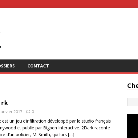
SSIERS
CONTACT
Che
ark
janvier 2017
0
 est un jeu d’infiltration développé par le studio français
ywood et publié par Bigben Interactive. 2Dark raconte
oire d’un policier, M. Smith, qui lors
[…]