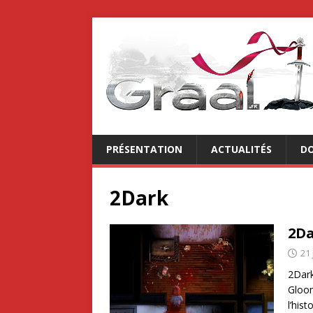
PRÉSENTATION
ACTUALITÉS
DO
2Dark
2D
21 
2Dark
Gloom
l’hist