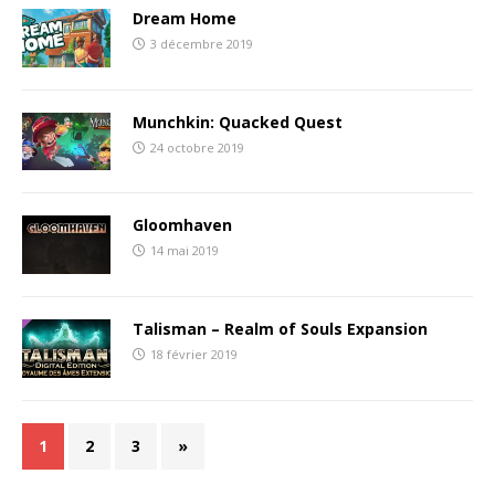
Dream Home
3 décembre 2019
Munchkin: Quacked Quest
24 octobre 2019
Gloomhaven
14 mai 2019
Talisman – Realm of Souls Expansion
18 février 2019
1
2
3
»