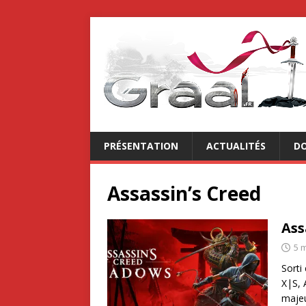
PRÉSENTATION
ACTUALITÉS
DO
Assassin’s Creed
Ass
5 
Sorti
X|S, 
majeu