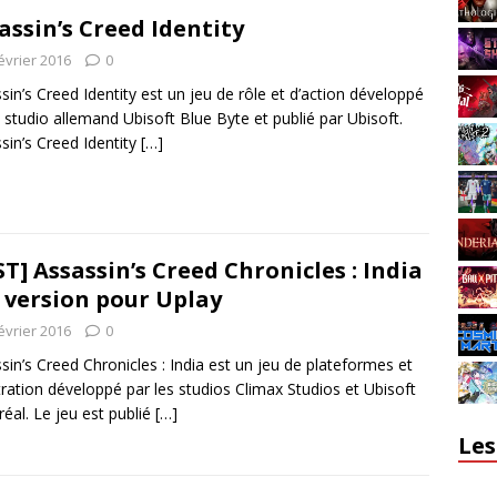
assin’s Creed Identity
évrier 2016
0
sin’s Creed Identity est un jeu de rôle et d’action développé
e studio allemand Ubisoft Blue Byte et publié par Ubisoft.
sin’s Creed Identity
[…]
ST] Assassin’s Creed Chronicles : India
a version pour Uplay
évrier 2016
0
sin’s Creed Chronicles : India est un jeu de plateformes et
iltration développé par les studios Climax Studios et Ubisoft
éal. Le jeu est publié
[…]
Les