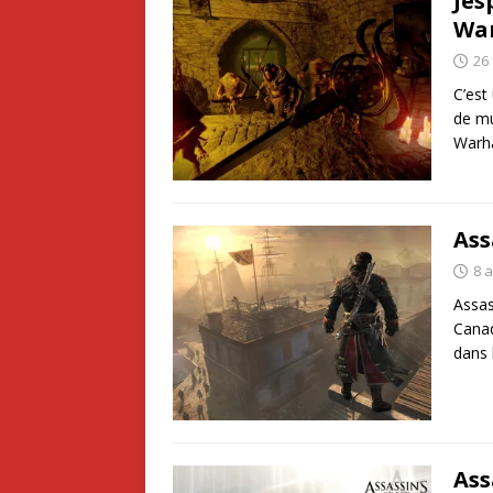
Jes
War
26 
C’est
de mu
Warh
Ass
8 
Assas
Canad
dans 
Ass