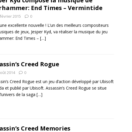
per Kyd compose la musique de
hammer: End Times – Vermintide
février 2015
0
 une excellente nouvelle ! L’un des meilleurs compositeurs
siques de jeux, Jesper Kyd, va réaliser la musique du jeu
ammer: End Times –
[…]
assin’s Creed Rogue
août 2014
0
sin’s Creed Rogue est un jeu d’action développé par Ubisoft
a et publié par Ubisoft. Assassin’s Creed Rogue se situe
l’univers de la saga
[…]
assin’s Creed Memories