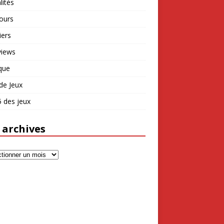
lités
ours
iers
views
que
de Jeux
 des jeux
 archives