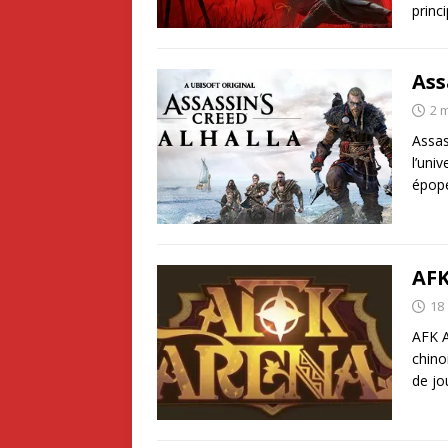
princ
Ass
2 
Assas
l’uni
épopé
AFK
18
AFK A
chino
de j