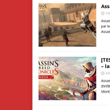
Ass
7 f
Assas
par l
Assas
[TE
– l
4 f
Assas
d’inf
Montr