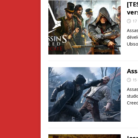
[TE
ver
17
Assas
dével
Ubiso
Ass
15
Assas
studi
Creed