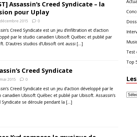
Actua
ST] Assassin’s Creed Syndicate – la
sion pour Uplay
Conc
 décembre 2015
0
Doss
sin’s Creed Syndicate est un jeu d’infiltration et d’action
Inter
oppé par le studio canadien Ubisoft Québec et publié par
Musi
ft. D’autres studios d’Ubisoft ont aussi
[…]
Test 
Top 5
assin’s Creed Syndicate
Les
 mai 2015
0
sin’s Creed Syndicate est un jeu d’action développé par le
o canadien Ubisoft Québec et publié par Ubisoft. Assassin’s
 Syndicate se déroule pendant la
[…]