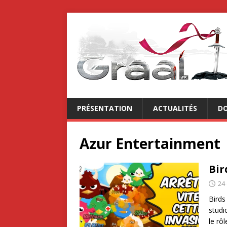
PRÉSENTATION
ACTUALITÉS
DO
Azur Entertainment
Bir
24
Birds
studi
le rô