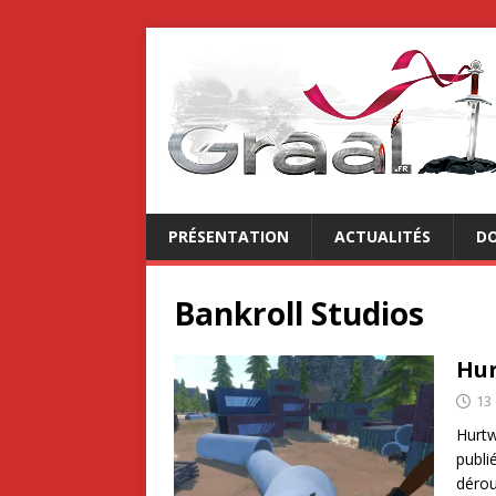
PRÉSENTATION
ACTUALITÉS
DO
Bankroll Studios
Hu
13
Hurtw
publi
dérou