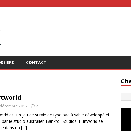
SSIERS
CONTACT
Che
rtworld
 décembre 2015
2
orld est un jeu de survie de type bac à sable développé et
é par le studio australien Bankroll Studios. Hurtworld se
le dans un
[…]