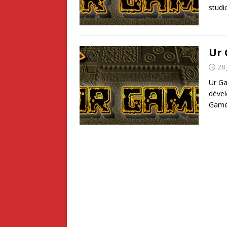
studi
Ur 
28 
Ur Ga
dével
Game