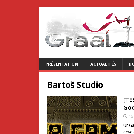
PRÉSENTATION
ACTUALITÉS
DO
Bartoš Studio
[TE
God
16 
Ur Ga
dével