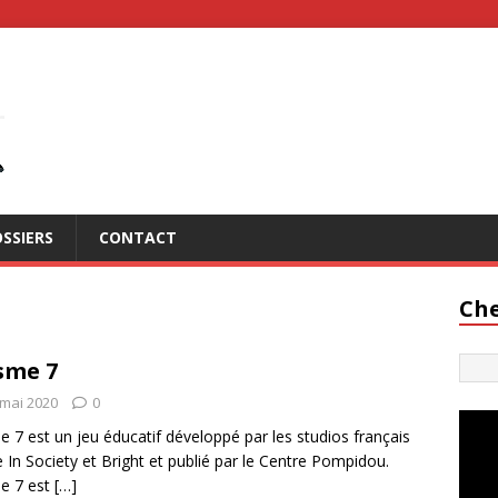
SSIERS
CONTACT
Che
sme 7
 mai 2020
0
e 7 est un jeu éducatif développé par les studios français
In Society et Bright et publié par le Centre Pompidou.
e 7 est
[…]