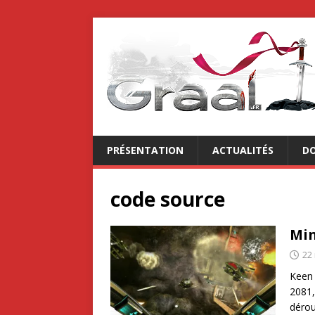
PRÉSENTATION
ACTUALITÉS
DO
code source
Min
22
Keen 
2081,
déro