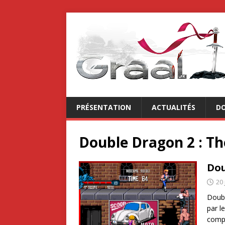
PRÉSENTATION
ACTUALITÉS
DO
Double Dragon 2 : T
Dou
20 
Doubl
par l
compi