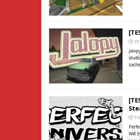
[TE
29 
Jalop
studi
sache
[TE
St
9 a
Perfe
Will 