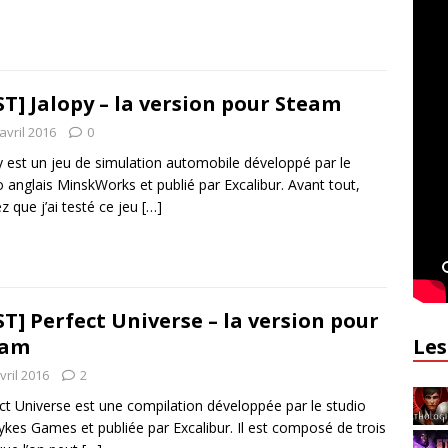
ST] Jalopy – la version pour Steam
avril 2016
0
y est un jeu de simulation automobile développé par le
o anglais MinskWorks et publié par Excalibur. Avant tout,
z que j’ai testé ce jeu
[…]
ST] Perfect Universe – la version pour
Les
eam
vril 2016
2
ct Universe est une compilation développée par le studio
Sykes Games et publiée par Excalibur. Il est composé de trois