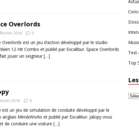
Actua
Conc
Doss
ce Overlords
Inter
février 2016
0
Musi
 Overlords est un jeu d’action développé par le studio
bien 12 Hit Combo et publié par Excalibur. Space Overlords
Test 
fait jouer un seigneur
[…]
Top 5
Les
opy
évrier 2016
0
y est un jeu de simulation de conduite développé par le
o anglais MinskWorks et publié par Excalibur. Jalopy vous
t de conduire une voiture
[…]