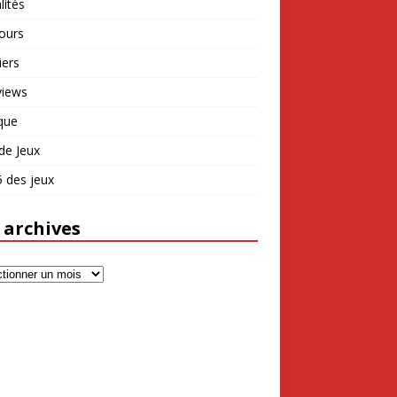
lités
ours
iers
views
que
de Jeux
 des jeux
 archives