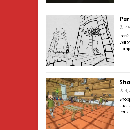
Per
2 f
Perfe
Will 
compo
Sho
4 j
Shopp
studi
vous