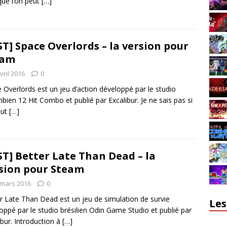
que l’on peut
[…]
ST] Space Overlords – la version pour
eam
vril 2016
0
 Overlords est un jeu d’action développé par le studio
bien 12 Hit Combo et publié par Excalibur. Je ne sais pas si
eut
[…]
ST] Better Late Than Dead – la
sion pour Steam
 mars 2016
0
r Late Than Dead est un jeu de simulation de survie
Les
oppé par le studio brésilien Odin Game Studio et publié par
ibur. Introduction à
[…]