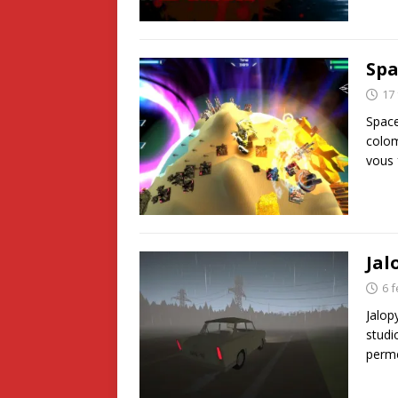
Spa
17 
Space
colom
vous 
Jal
6 f
Jalop
studi
perme