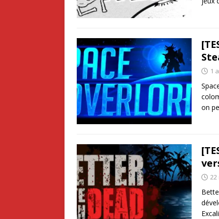
jeux 
[TE
St
1 a
Space
colom
on p
[TE
ver
22
Bette
dével
Excal