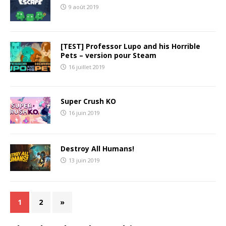
9 août 2019
[TEST] Professor Lupo and his Horrible
Pets – version pour Steam
16 juillet 2019
Super Crush KO
16 juin 2019
Destroy All Humans!
13 juin 2019
1
2
»