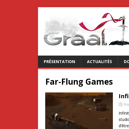
PRÉSENTATION
ACTUALITÉS
DO
Far-Flung Games
Inf
9 
Infin
studi
d’êtr