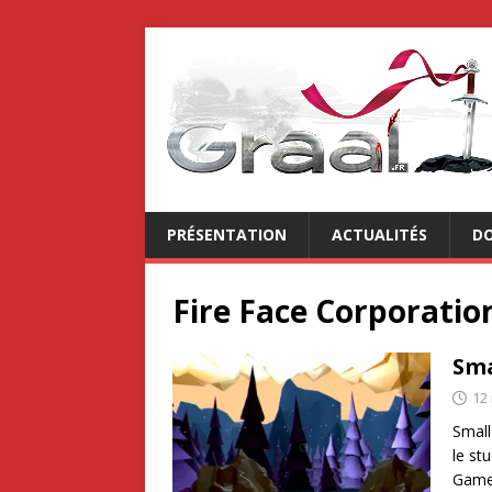
PRÉSENTATION
ACTUALITÉS
DO
Fire Face Corporatio
Sma
12
Small
le st
Games