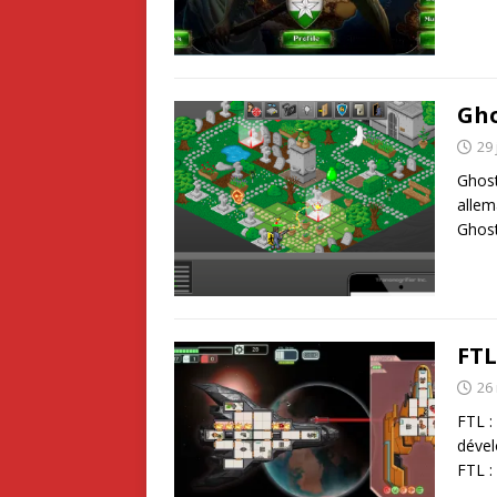
Gho
29 
Ghost
allem
Ghost
FTL
26
FTL :
dével
FTL :