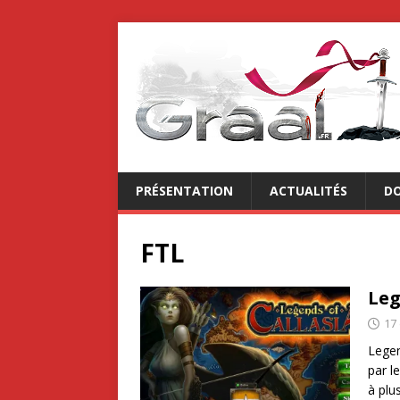
PRÉSENTATION
ACTUALITÉS
DO
FTL
Leg
17
Legen
par l
à plu