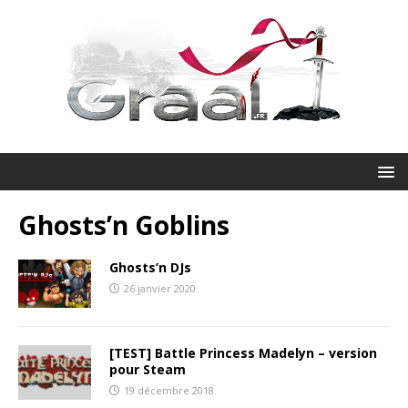
Ghosts’n Goblins
Ghosts’n DJs
26 janvier 2020
[TEST] Battle Princess Madelyn – version
pour Steam
19 décembre 2018