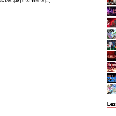
os. Dès que j’ai commencé
[…]
Les