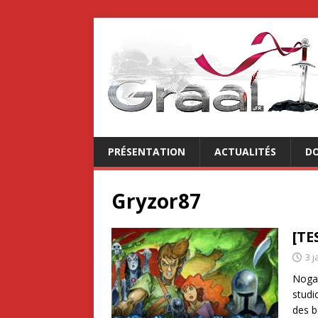
PRÉSENTATION
ACTUALITÉS
DO
Gryzor87
[TE
3 j
Nogal
studi
des b