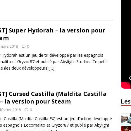
ST] Super Hydorah – la version pour
eam
 mars 2018
0
 Hydorah est un jeu de tir développé par les espagnols
alito et Gryzor87 et publié par Abylight Studios. Ce petit
e (les deux développeurs
[…]
ST] Cursed Castilla (Maldita Castilla
Les
 – la version pour Steam
février 2018
0
d Castilla (Maldita Castilla EX) est un jeu d’action développé
es espagnols Locomalito et Gryzor87 et publié par Abylight