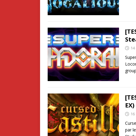
[TE
St
14
Super
Locom
group
[TE
EX)
16 
Curse
par l