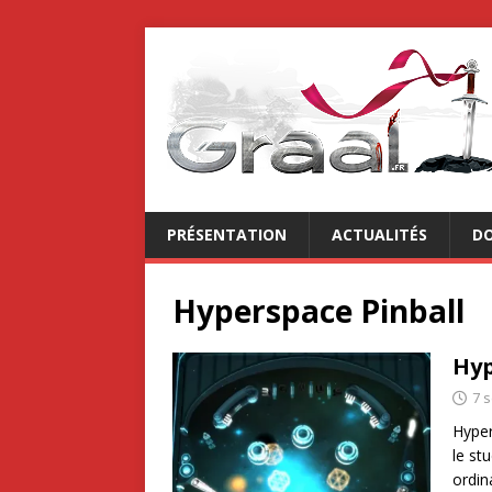
PRÉSENTATION
ACTUALITÉS
DO
Hyperspace Pinball
Hyp
7 
Hyper
le st
ordin