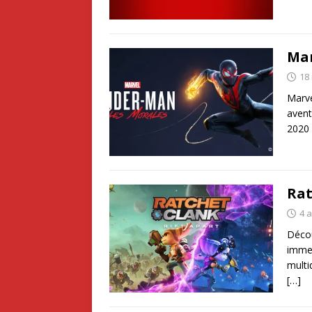
Mar
18
Marve
avent
2020 
Rat
4 a
Décou
immer
multi
[…]