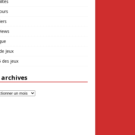
lités
ours
iers
views
que
de Jeux
 des jeux
 archives