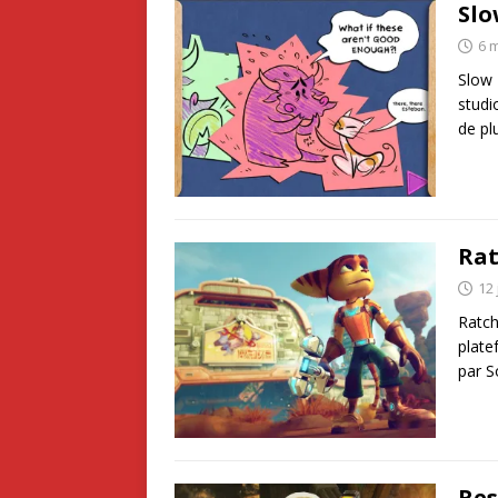
Slo
6 
Slow 
studi
de pl
Rat
12 
Ratch
plate
par S
Res