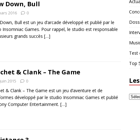
Actua
w Down, Bull
Conc
mars 2016
0
Doss
Down, Bull est un jeu d’arcade développé et publié par le
o Insomniac Games. Pour rappel, le studio est responsable
Inter
usieurs grands succès
[…]
Musi
Test 
Top 5
chet & Clank – The Game
Les
juin 2015
0
et & Clank – The Game est un jeu d’aventure et de
formes développé par le studio Insomniac Games et publié
ony Computer Entertainment.
[…]
istance 3