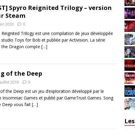
ST] Spyro Reignited Trilogy – version
r Steam
uin 2020
0
 Reignited Trilogy est une compilation de jeux développée
e studio Toys for Bob et publiée par Activision. La série
o the Dragon compte
[…]
g of the Deep
juillet 2016
0
of the Deep est un jeu d’exploration développé par le
o Insomniac Games et publié par GameTrust Games. Song
e Deep vous fait
[…]
Les