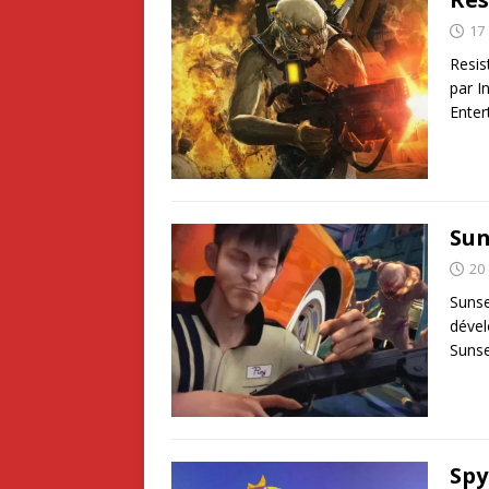
17
Resis
par I
Enter
Sun
20
Sunse
dével
Sunse
Spy