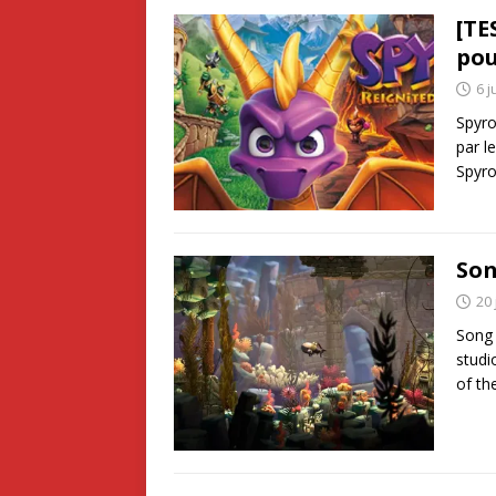
[TE
pou
6 j
Spyro
par l
Spyr
Son
20 
Song 
studi
of th