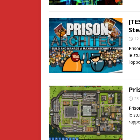
[TE
St
12
Priso
le st
l’opp
Pri
23
Priso
le st
rappe