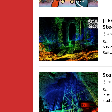
[TE
St
4 
Scann
publi
Softw
Sca
28 
Scann
le st
studi