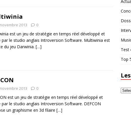
Actua
Conc
tiwinia
Doss
 novembre 2013
0
Inter
winia est un jeu de stratégie en temps réel développé et
Musi
é par le studio anglais Introversion Software. Multiwinia est
ite du jeu Darwinia.
[…]
Test 
Top 5
Les
FCON
 novembre 2013
0
N est un jeu de stratégie en temps réel développé et
é par le studio anglais Introversion Software. DEFCON
se un graphisme en 3d filaire
[…]