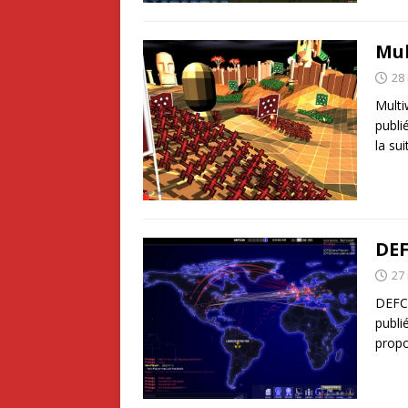
Mul
28
Multi
publi
la su
DE
27
DEFCO
publi
propo