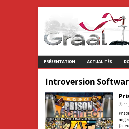
PRÉSENTATION
ACTUALITÉS
DO
Introversion Softwa
Pri
11 
Priso
angla
J’ai 