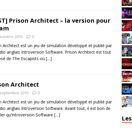
ST] Prison Architect – la version pour
eam
 octobre 2015
0
n Architect est un jeu de simulation développé et publié par
udio anglais Introversion Software. Prison Architect est tout
osé de The Escapists où
[…]
son Architect
 septembre 2015
0
n Architect est un jeu de simulation développé et publié par
udio anglais Introversion Software. Avant tout, il est bon de
ler qu’Introversion Software
[…]
Les