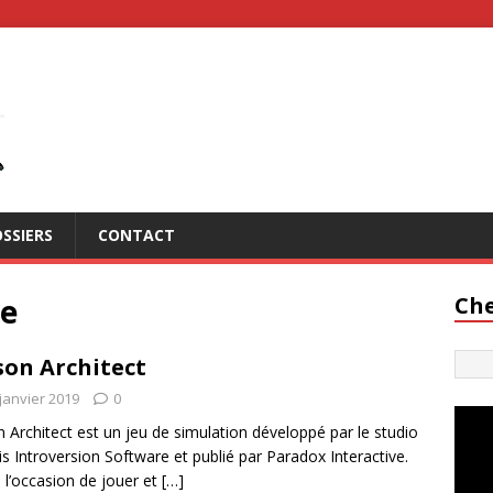
SSIERS
CONTACT
re
Che
son Architect
janvier 2019
0
n Architect est un jeu de simulation développé par le studio
is Introversion Software et publié par Paradox Interactive.
eu l’occasion de jouer et
[…]