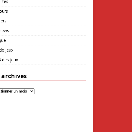
lités
ours
iers
views
que
de Jeux
 des jeux
 archives