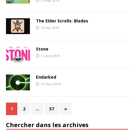
15 mai 2019
The Elder Scrolls: Blades
15 mai 2019
Stone
11 avril 2019
Endarked
13 mars 2019
1
2
…
57
»
Chercher dans les archives