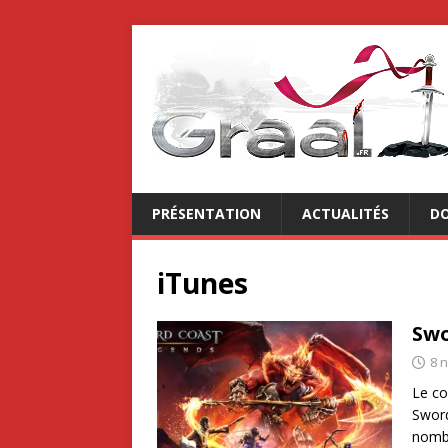
PRÉSENTATION
ACTUALITÉS
DO
iTunes
Swo
8 
Le co
Sword
nomb