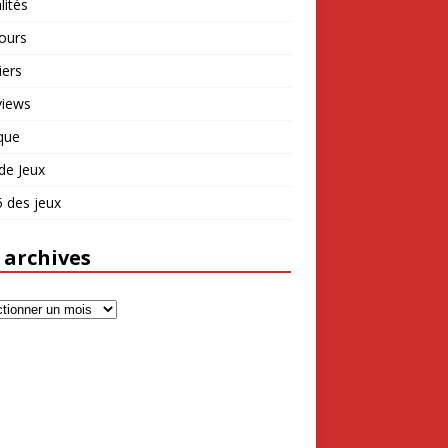
lités
ours
iers
views
que
de Jeux
 des jeux
 archives