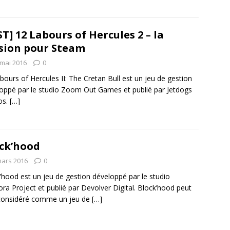
ST] 12 Labours of Hercules 2 – la
sion pour Steam
 mai 2016
0
bours of Hercules II: The Cretan Bull est un jeu de gestion
oppé par le studio Zoom Out Games et publié par Jetdogs
os.
[…]
ck’hood
mars 2016
0
’hood est un jeu de gestion développé par le studio
ora Project et publié par Devolver Digital. Block’hood peut
considéré comme un jeu de
[…]