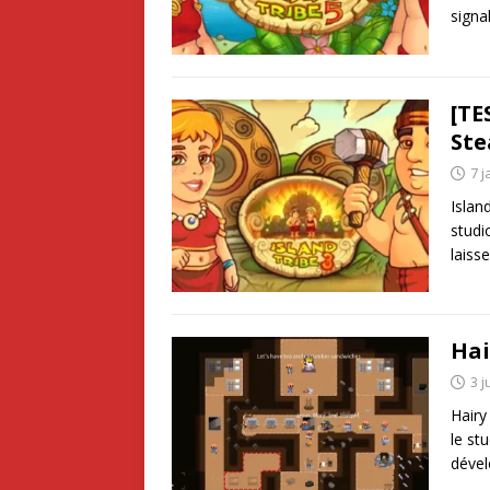
signa
[TE
St
7 j
Islan
studi
laiss
Hai
3 j
Hairy
le st
dével