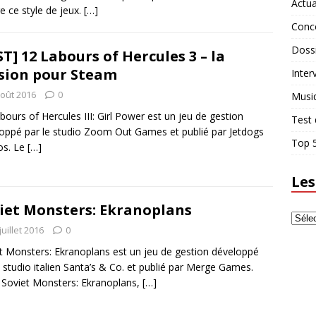
Actua
re ce style de jeux.
[…]
Conc
Doss
ST] 12 Labours of Hercules 3 – la
sion pour Steam
Inter
août 2016
0
Musi
bours of Hercules III: Girl Power est un jeu de gestion
Test 
oppé par le studio Zoom Out Games et publié par Jetdogs
Top 5
os. Le
[…]
Les
iet Monsters: Ekranoplans
juillet 2016
0
t Monsters: Ekranoplans est un jeu de gestion développé
e studio italien Santa’s & Co. et publié par Merge Games.
Soviet Monsters: Ekranoplans,
[…]