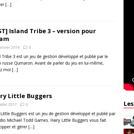
ler
[…]
ST] Island Tribe 3 – version pour
eam
anvier 2019
0
d Tribe 3 est un jeu de gestion développé et publié par le
o russe Qumaron. Avant de parler du jeu en lui-même,
ez moi
[…]
ry Little Buggers
Les
uillet 2017
0
 Little Buggers est un jeu de gestion développé et publié par
udio Michael Todd Games. Hairy Little Buggers vous fait
opper et gérer
[…]