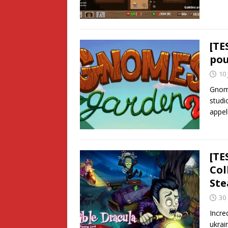
[TE
pou
10 
Gnome
studi
appel
[TE
Col
St
30
Incre
ukrai