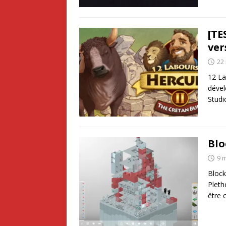
[TE
ver
22
12 La
dével
Studi
Blo
9 
Block
Pleth
être 