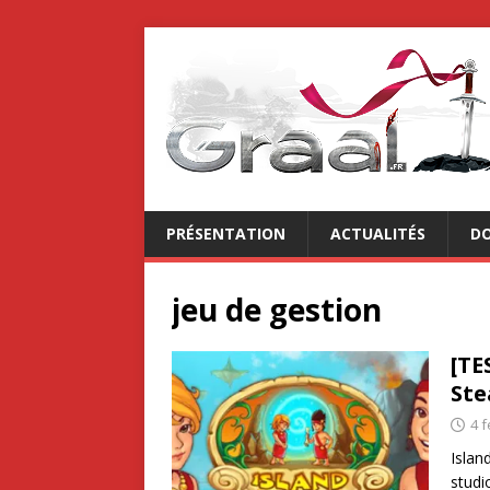
PRÉSENTATION
ACTUALITÉS
DO
jeu de gestion
[TE
St
4 f
Islan
studi