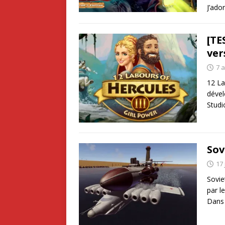
J’ado
[TE
ver
7 
12 La
dével
Studi
Sov
17 
Sovie
par l
Dans 