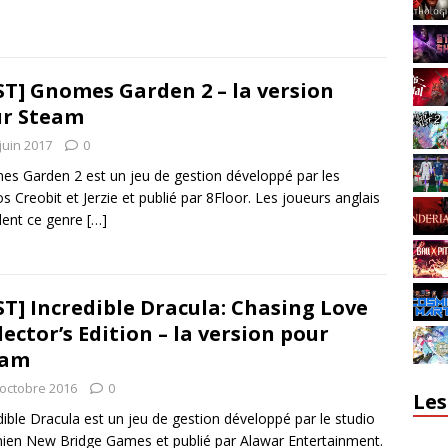
ST] Gnomes Garden 2 – la version
r Steam
juin 2017
0
s Garden 2 est un jeu de gestion développé par les
os Creobit et Jerzie et publié par 8Floor. Les joueurs anglais
lent ce genre
[…]
ST] Incredible Dracula: Chasing Love
lector’s Edition – la version pour
eam
 octobre 2016
0
Les
dible Dracula est un jeu de gestion développé par le studio
nien New Bridge Games et publié par Alawar Entertainment.