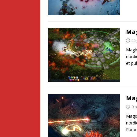
Ma
25 
Magic
nordi
et pu
Mag
9 a
Magic
nordi
Parad