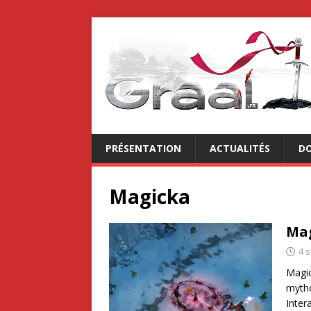
PRÉSENTATION
ACTUALITÉS
DO
Magicka
Mag
4 
Magic
mytho
Inter