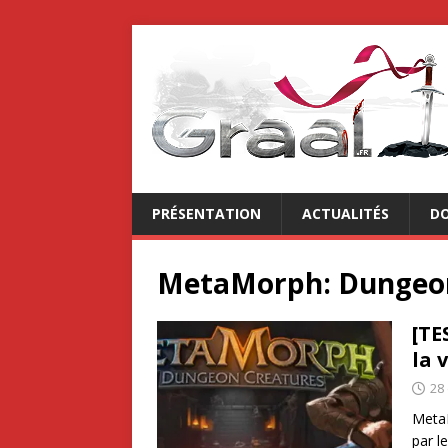
PRÉSENTATION
ACTUALITÉS
DO
MetaMorph: Dungeon
[TE
la 
28
MetaM
par l