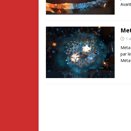
Avant
Met
1 a
MetaM
par l
MetaM