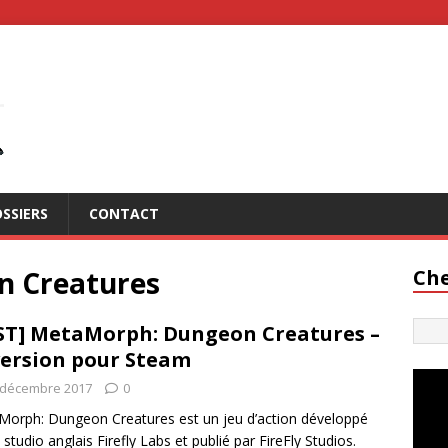
SSIERS
CONTACT
 Creatures
Che
ST] MetaMorph: Dungeon Creatures –
version pour Steam
 décembre 2017
0
orph: Dungeon Creatures est un jeu d’action développé
e studio anglais Firefly Labs et publié par FireFly Studios.