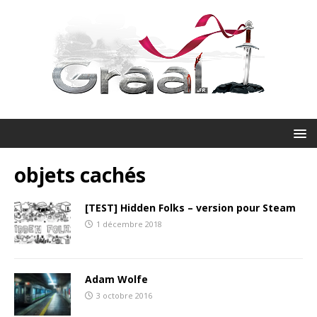
objets cachés
[TEST] Hidden Folks – version pour Steam
1 décembre 2018
Adam Wolfe
3 octobre 2016