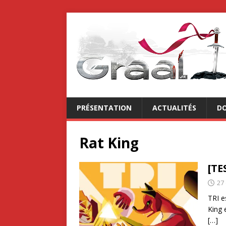
PRÉSENTATION
ACTUALITÉS
DO
Rat King
[TE
27
TRI e
King 
[…]