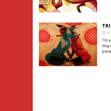
TRI
12
TRI e
King 
puis