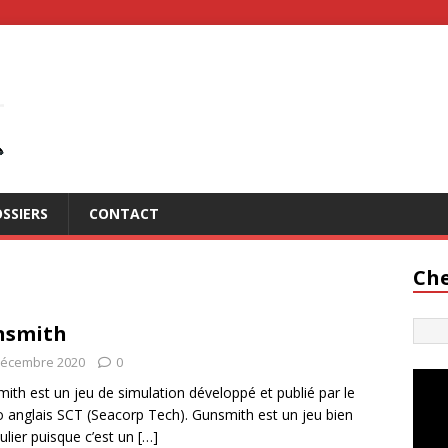
SSIERS
CONTACT
Che
nsmith
décembre 2020
0
ith est un jeu de simulation développé et publié par le
o anglais SCT (Seacorp Tech). Gunsmith est un jeu bien
culier puisque c’est un
[…]