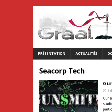
PRÉSENTATION
ACTUALITÉS
DO
Seacorp Tech
Gu
8 
Gunsm
studi
parti