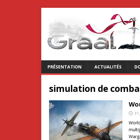
PRÉSENTATION
ACTUALITÉS
DO
simulation de comba
Wor
31 
World
multi
Warga