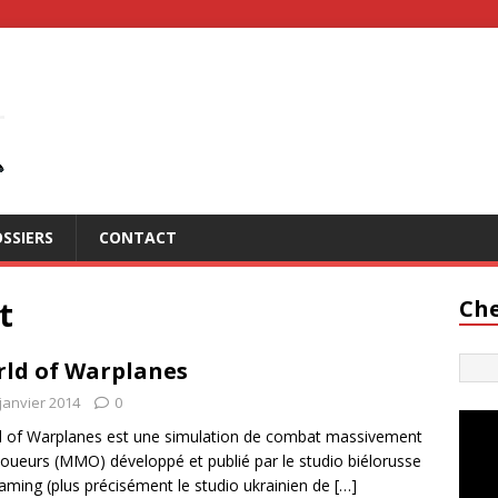
SSIERS
CONTACT
t
Che
ld of Warplanes
janvier 2014
0
 of Warplanes est une simulation de combat massivement
joueurs (MMO) développé et publié par le studio biélorusse
ming (plus précisément le studio ukrainien de
[…]