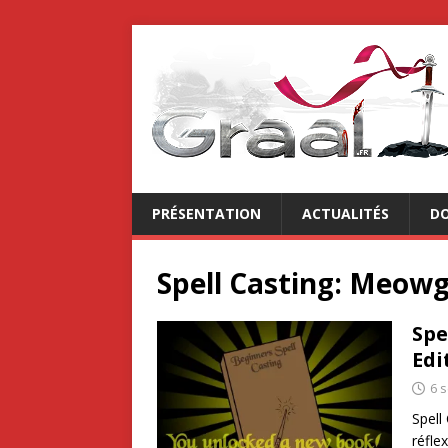
PRÉSENTATION
ACTUALITÉS
DO
Spell Casting: Meowg
Spe
Edi
6 
Spell
réfle