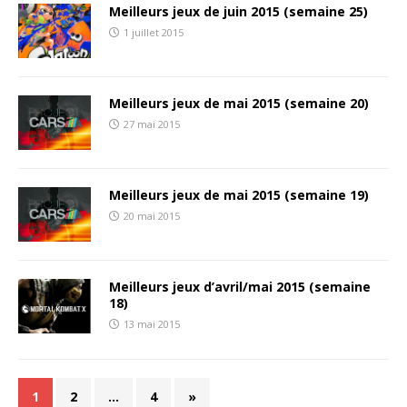
Meilleurs jeux de juin 2015 (semaine 25)
1 juillet 2015
Meilleurs jeux de mai 2015 (semaine 20)
27 mai 2015
Meilleurs jeux de mai 2015 (semaine 19)
20 mai 2015
Meilleurs jeux d’avril/mai 2015 (semaine
18)
13 mai 2015
1
2
…
4
»