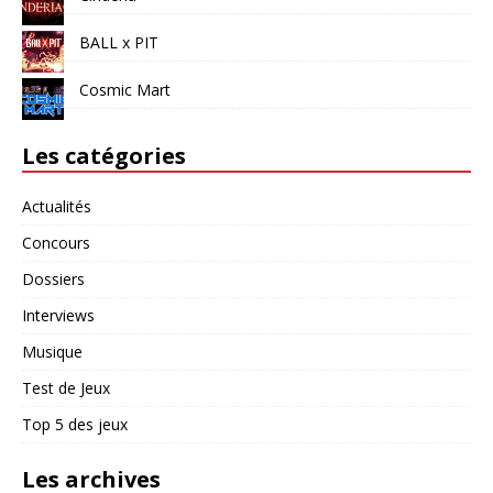
BALL x PIT
Cosmic Mart
Les catégories
Actualités
Concours
Dossiers
Interviews
Musique
Test de Jeux
Top 5 des jeux
Les archives