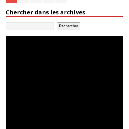
Chercher dans les archives
Rechercher