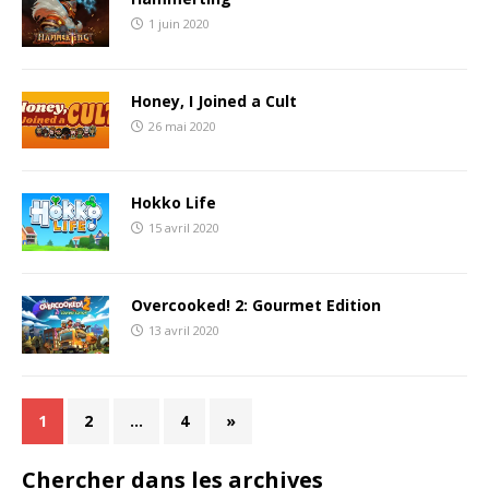
1 juin 2020
Honey, I Joined a Cult
26 mai 2020
Hokko Life
15 avril 2020
Overcooked! 2: Gourmet Edition
13 avril 2020
1
2
…
4
»
Chercher dans les archives