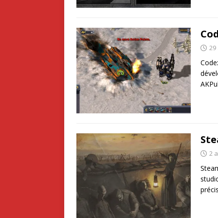
Cod
29
Codex
dével
AKPub
St
2 
Steam
studi
préc