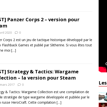
ST] Panzer Corps 2 – version pour
eam
vril 2020
0
r Corps 2 est un jeu de tactique historique développé par le
o Flashback Games et publié par Slitherine. Si vous êtes tout
me moi
[…]
ST] Strategy & Tactics: Wargame
lection – la version pour Steam
Les
 mars 2017
0
egy & Tactics: Wargame Collection est une compilation de
de stratégie de type wargame développée et publiée par le
o russe HeroCraft. Cette compilation
[…]