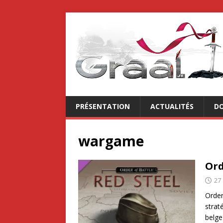
PRÉSENTATION
ACTUALITÉS
DO
wargame
Ord
27 
Order
strat
belg