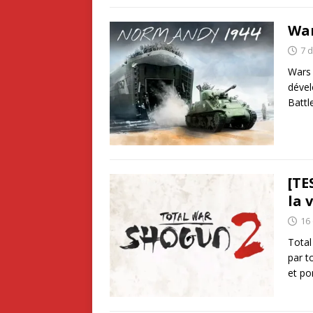
War
7 
Wars 
dével
Battl
[TE
la 
16
Total
par t
et po