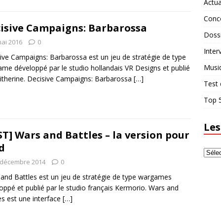
Actua
Conc
isive Campaigns: Barbarossa
Doss
mai 2016
0
Inter
ive Campaigns: Barbarossa est un jeu de stratégie de type
Musi
me développé par le studio hollandais VR Designs et publié
litherine. Decisive Campaigns: Barbarossa
[…]
Test 
Top 5
Les
ST] Wars and Battles – la version pour
d
 décembre 2014
0
and Battles est un jeu de stratégie de type wargames
oppé et publié par le studio français Kermorio. Wars and
es est une interface
[…]