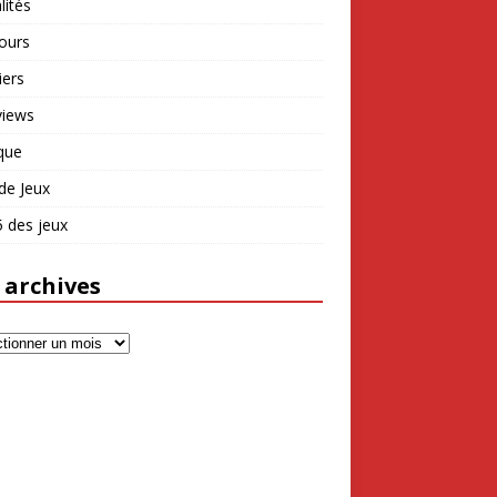
lités
ours
iers
views
que
de Jeux
 des jeux
 archives