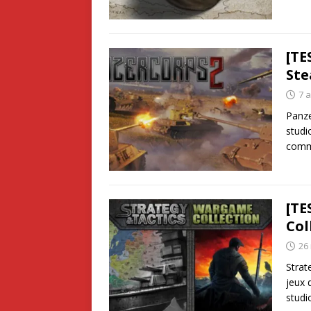
[TE
St
7 a
Panze
studi
com
[TE
Col
26
Strat
jeux 
studi