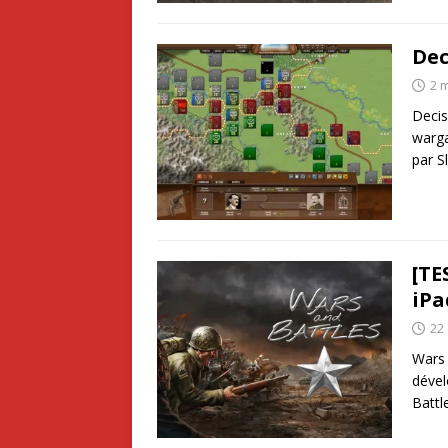
Dec
2 
Decis
warga
par S
[TE
iPa
22
Wars 
dével
Battl