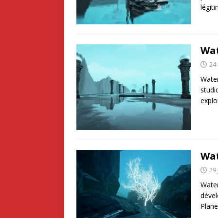
légit
Wat
24
Water
studi
explo
Wat
29 
Water
dével
Plane