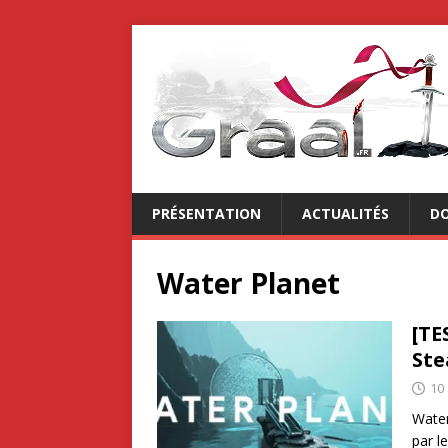
PRÉSENTATION
ACTUALITÉS
DO
Water Planet
[TE
St
10
Water
par l