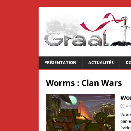
PRÉSENTATION
ACTUALITÉS
DO
Worms : Clan Wars
Wor
4 
Worms
par l
évide