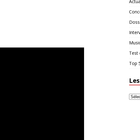
Actua
Conc
Doss
Inter
Musi
Test 
Top 5
Les