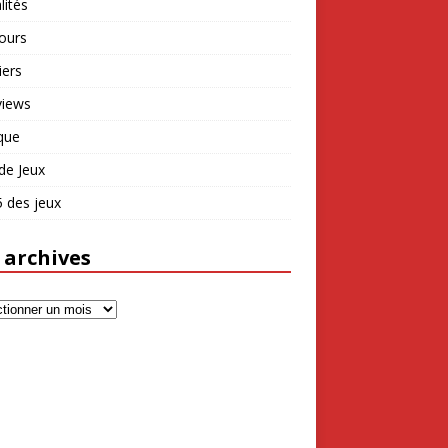
lités
ours
iers
views
que
de Jeux
 des jeux
 archives