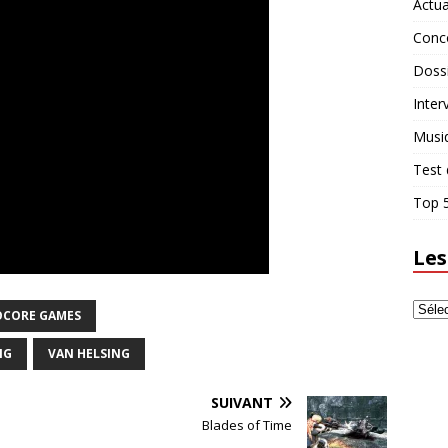
Actua
Conc
Doss
Inter
Musi
Test 
Top 5
Les
OCORE GAMES
NG
VAN HELSING
SUIVANT
Blades of Time