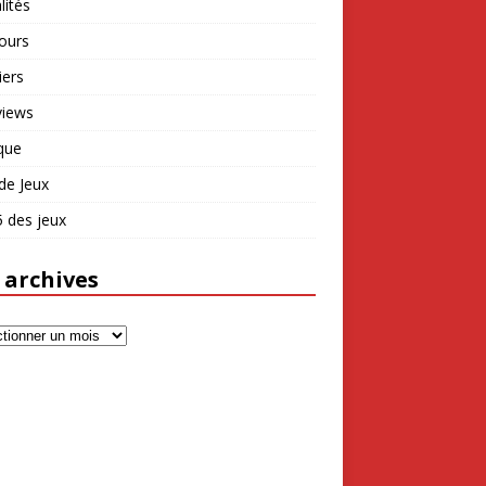
lités
ours
iers
views
que
de Jeux
 des jeux
 archives