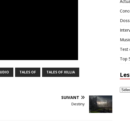
Actua
Conc
Doss
Inter
Musi
Test 
Top 5
TUDIO
TALES OF
TALES OF XILLIA
Les
SUIVANT
Destiny