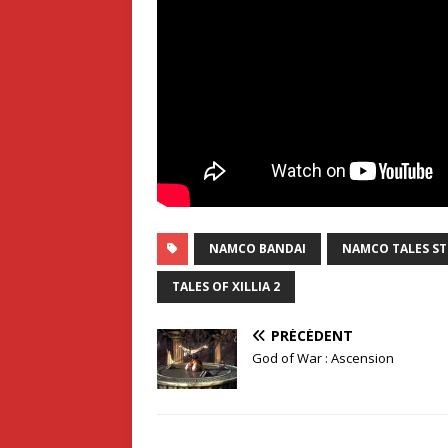
NAMCO BANDAI
NAMCO TALES S
TALES OF XILLIA 2
PRÉCÉDENT
God of War : Ascension