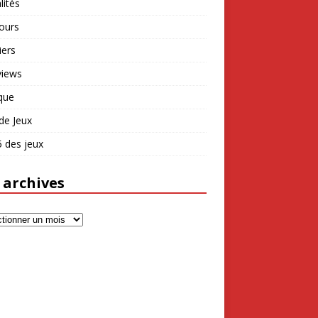
lités
ours
iers
views
que
de Jeux
 des jeux
 archives