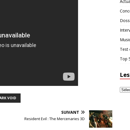
Actua
Conc
Doss
Inter
Musi
Test 
Top 5
Les
ARK VOID
SUIVANT
Resident Evil : The Mercenaries 3D