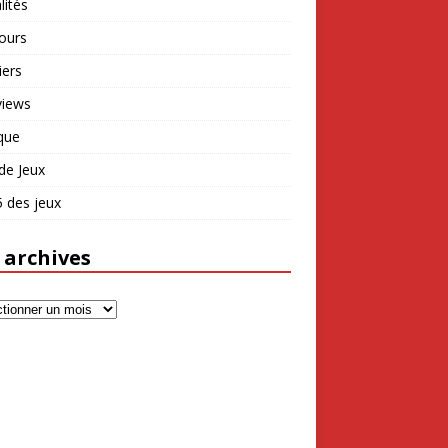
lités
ours
iers
views
que
de Jeux
 des jeux
 archives