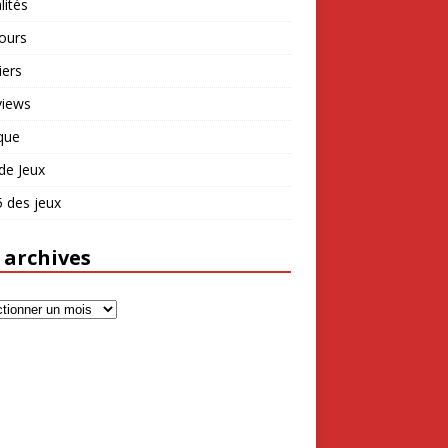
lités
ours
iers
views
que
de Jeux
 des jeux
 archives