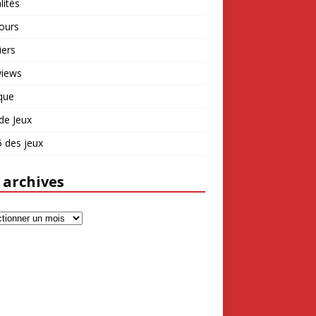
lités
ours
iers
views
que
de Jeux
 des jeux
 archives