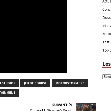
Actua
Conc
Doss
Inter
Musi
Test 
Top 5
Les
 STUDIOS
JEU DE COURSE
MOTORSTORM : RC
TAINMENT
SUIVANT
Oddworld : Stranger’s Wrath