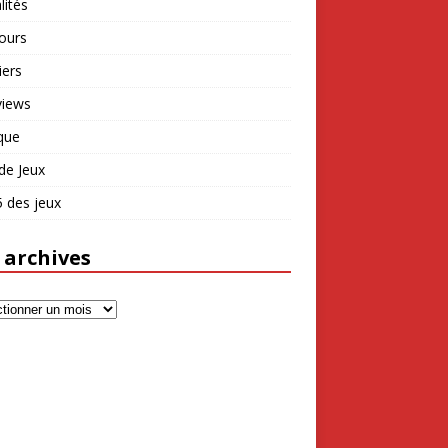
lités
ours
iers
views
que
de Jeux
 des jeux
 archives