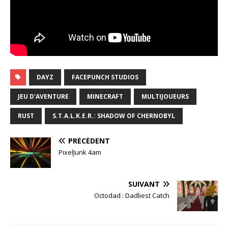
DAYZ
FACEPUNCH STUDIOS
JEU D'AVENTURE
MINECRAFT
MULTIJOUEURS
RUST
S.T.A.L.K.E.R.: SHADOW OF CHERNOBYL
PRÉCÉDENT
PixelJunk 4am
SUIVANT
Octodad : Dadliest Catch