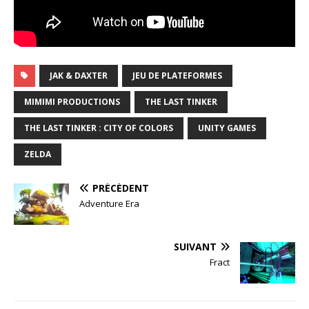
JAK & DAXTER
JEU DE PLATEFORMES
MIMIMI PRODUCTIONS
THE LAST TINKER
THE LAST TINKER : CITY OF COLORS
UNITY GAMES
ZELDA
PRÉCÉDENT
Adventure Era
SUIVANT
Fract