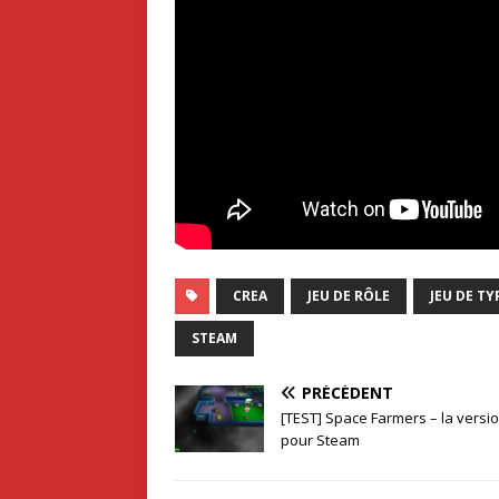
CREA
JEU DE RÔLE
JEU DE TY
STEAM
PRÉCÉDENT
[TEST] Space Farmers – la versi
pour Steam