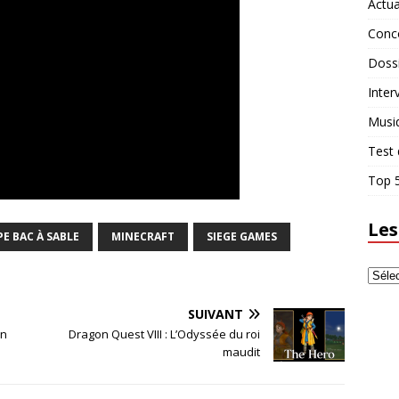
Actua
Conc
Doss
Inter
Musi
Test 
Top 5
Les
PE BAC À SABLE
MINECRAFT
SIEGE GAMES
SUIVANT
on
Dragon Quest VIII : L’Odyssée du roi
maudit