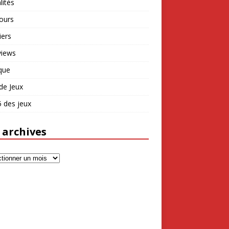
lités
ours
iers
views
que
de Jeux
 des jeux
 archives