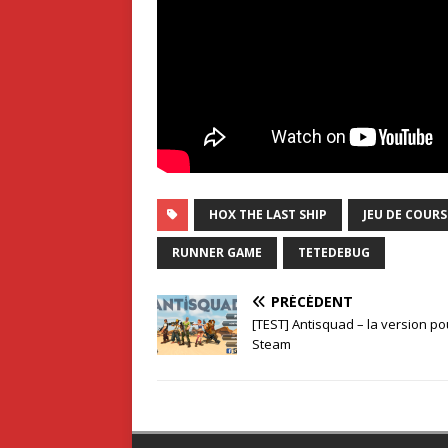
HOX THE LAST SHIP
JEU DE COURS
RUNNER GAME
TETEDEBUG
PRÉCÉDENT
[TEST] Antisquad – la version po
Steam