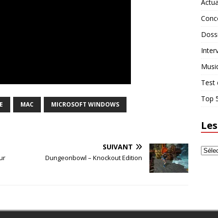
Actua
Conc
Doss
Inter
Musi
Test 
Top 5
E
MAC
MICROSOFT WINDOWS
Les
SUIVANT
ur
Dungeonbowl – Knockout Edition