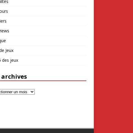
lités
ours
iers
views
que
de Jeux
 des jeux
 archives