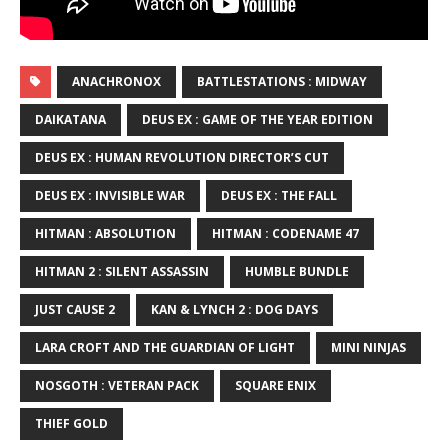
ANACHRONOX
BATTLESTATIONS : MIDWAY
DAIKATANA
DEUS EX : GAME OF THE YEAR EDITION
DEUS EX : HUMAN REVOLUTION DIRECTOR’S CUT
DEUS EX : INVISIBLE WAR
DEUS EX : THE FALL
HITMAN : ABSOLUTION
HITMAN : CODENAME 47
HITMAN 2 : SILENT ASSASSIN
HUMBLE BUNDLE
JUST CAUSE 2
KAN & LYNCH 2 : DOG DAYS
LARA CROFT AND THE GUARDIAN OF LIGHT
MINI NINJAS
NOSGOTH : VETERAN PACK
SQUARE ENIX
THIEF GOLD