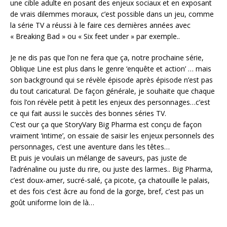
une cible adulte en posant des enjeux sociaux et en exposant
de vrais dilemmes moraux, c’est possible dans un jeu, comme
la série TV a réussi à le faire ces dernières années avec
« Breaking Bad » ou « Six feet under » par exemple..
Je ne dis pas que l’on ne fera que ça, notre prochaine série,
Oblique Line est plus dans le genre ‘enquête et action’ … mais
son background qui se révèle épisode après épisode n’est pas
du tout caricatural. De façon générale, je souhaite que chaque
fois l’on révèle petit à petit les enjeux des personnages…c’est
ce qui fait aussi le succès des bonnes séries TV.
C’est our ça que StoryVary Big Pharma est conçu de façon
vraiment ‘intime’, on essaie de saisir les enjeux personnels des
personnages, c’est une aventure dans les têtes…
Et puis je voulais un mélange de saveurs, pas juste de
l’adrénaline ou juste du rire, ou juste des larmes.. Big Pharma,
c’est doux-amer, sucré-salé, ça picote, ça chatouille le palais,
et des fois c’est âcre au fond de la gorge, bref, c’est pas un
goût uniforme loin de là…