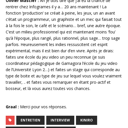
Olivier Masclef :
Ah je dois dire que j’ai eu la chance de
rentrer chez Infogrames il y a… 20 ans maintenant ! La
fonction ‘production’ se créait à peine, les jeux, un an avant
c’était un programmeur, un graphiste et un mec qui faisait tout
à la fois le son, le café et le scénario… bref, une autre époque.
C’est un milieu professionnel qui est maintenant moins ‘fou’
qu’à l’époque, plus rangé, plus rationnel, plus sage… trop sage
parfois. Heureusement les indies ressuscitent cet esprit
expérimental, mais il est bien dur d’en vivre. Après je dirais:
faites une école du jeu video un peu reconnue (je suis
coordinateur pédagogique de Gamagora l’école du jeu video
de l’Université Lyon 2…) et faites un stage qui corresponde au
type de boite et au type de jeu sur lequel vous voulez vraiment
travailler, .. et faites vous remarquer en étant pro-actif et
bosseur, et là vous aurez toutes vos chances.
Graal :
Merci pour vos réponses.
ENTRETIEN
INTERVIEW
KINIRO