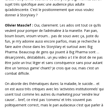
sujet très spécifique avec une audience plus adulte
qu’adolescente. C’est le positionnement que vous voulez
donner à StoryVary ?
Olivier Masclef :
Oui, clairement. Les ados ont tout ce qu’ils
veulent pour pomper de l’adrénaline à la manette. Pan pan,
boum boum, vroum vroum… pas de souci avec ça, juste du
fun, je m’y adonne aussi encore parfois, mais je recherche à
faire autre chose dans les StoryVary et surtout avec Big
Pharma. Beaucoup de gens qui jouent à Big Pharma sont …
désarçonnés, déstabilisés.. un jeu video a t il le droit de ne pas
être juste un truc léger et sans conséquence sans pour autant
être un ‘serious game’ chiant? Je crois que oui, mais c’est un
combat difficile.
On aborde des thématiques dures: la maladie, le suicide… et
on est aussi très critiques avec les ‘activistes institutionnels’ qui
usent tout comme les autres du marketing pour ‘vendre leur
cause’… bref, ce n’est pas ‘convenu’ et très souvent pas
politiquement correct, mais le pari audacieux c’est que parler à