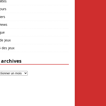
lités
ours
iers
views
que
de Jeux
 des jeux
 archives