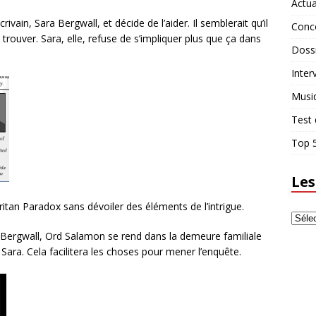
Actua
ivain, Sara Bergwall, et décide de l’aider. Il semblerait qu’il
Conc
le trouver. Sara, elle, refuse de s’impliquer plus que ça dans
Doss
Inter
Musi
Test 
Top 5
Les
aritan Paradox sans dévoiler des éléments de l’intrigue.
a Bergwall, Ord Salamon se rend dans la demeure familiale
Sara. Cela facilitera les choses pour mener l’enquête.