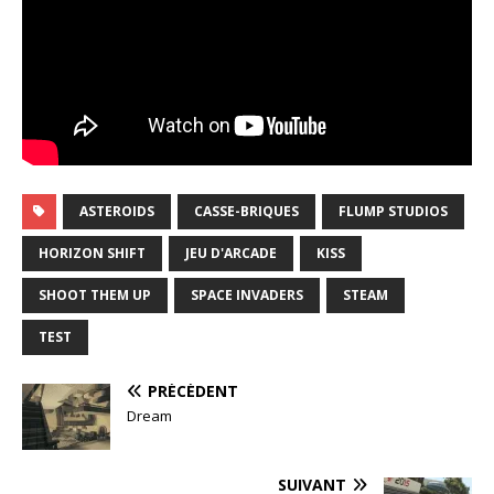
ASTEROIDS
CASSE-BRIQUES
FLUMP STUDIOS
HORIZON SHIFT
JEU D'ARCADE
KISS
SHOOT THEM UP
SPACE INVADERS
STEAM
TEST
PRÉCÉDENT
Dream
SUIVANT